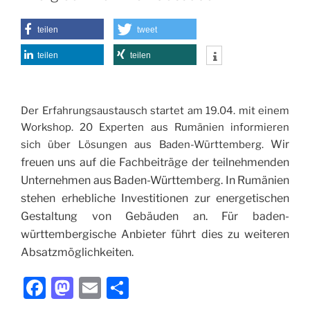
o
o
o
n
teilen
tweet
k
teilen
teilen
Der Erfahrungsaustausch startet am 19.04. mit einem
Workshop. 20 Experten aus Rumänien informieren
Wir
sich über Lösungen aus Baden-Württemberg.
freuen uns auf die Fachbeiträge der teilnehmenden
Unternehmen aus Baden-Württemberg.
In Rumänien
stehen erhebliche Investitionen zur energetischen
Gestaltung von Gebäuden an. Für baden-
württembergische Anbieter führt dies zu weiteren
Absatzmöglichkeiten.
F
M
E
T
a
a
m
ei