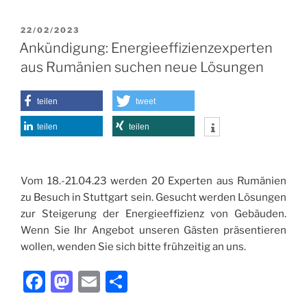
c
st
ai
le
VERÖFFENTLICHT
22/02/2023
e
o
l
n
AM
Ankündigung: Energieeffizienzexperten
b
d
aus Rumänien suchen neue Lösungen
o
o
o
n
teilen
tweet
k
teilen
teilen
Vom 18.-21.04.23 werden 20 Experten aus Rumänien
zu Besuch in Stuttgart sein. Gesucht werden Lösungen
zur Steigerung der Energieeffizienz von Gebäuden.
Wenn Sie Ihr Angebot unseren Gästen präsentieren
wollen, wenden Sie sich bitte frühzeitig an uns.
F
M
E
T
a
a
m
ei