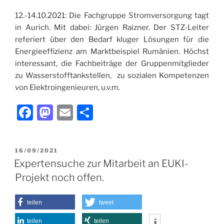
12.-14.10.2021: Die Fachgruppe Stromversorgung tagt
in Aurich. Mit dabei: Jürgen Raizner. Der STZ-Leiter
referiert über den Bedarf kluger Lösungen für die
Energieeffizienz am Marktbeispiel Rumänien. Höchst
interessant, die Fachbeiträge der Gruppenmitglieder
zu Wasserstofftankstellen, zu sozialen Kompetenzen
von Elektroingenieuren, u.v.m.
F
M
E
T
a
a
m
ei
c
st
ai
le
VERÖFFENTLICHT
16/09/2021
e
o
l
n
AM
Expertensuche zur Mitarbeit an EUKI-
b
d
Projekt noch offen.
o
o
o
n
teilen
tweet
teilen
teilen