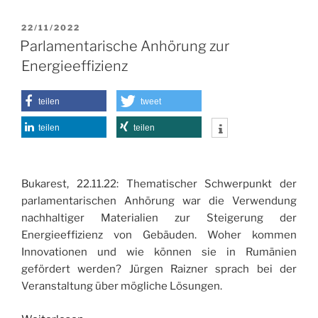
c
st
ai
le
VERÖFFENTLICHT
22/11/2022
e
o
l
n
AM
Parlamentarische Anhörung zur
b
d
Energieeffizienz
o
o
o
n
teilen
tweet
k
teilen
teilen
Bukarest, 22.11.22: Thematischer Schwerpunkt der
parlamentarischen Anhörung war die Verwendung
nachhaltiger Materialien zur Steigerung der
Energieeffizienz von Gebäuden. Woher kommen
Innovationen und wie können sie in Rumänien
gefördert werden? Jürgen Raizner sprach bei der
Veranstaltung über mögliche Lösungen.