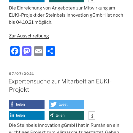
k
Die Einreichung von Angeboten zur Mitwirkung am
EUKI-Projekt der Steinbeis Innovation gGmbH ist noch
bis 04.10.21 möglich.
Zur Ausschreibung
F
M
E
T
a
a
m
ei
c
st
ai
le
VERÖFFENTLICHT
07/07/2021
e
o
l
n
AM
Expertensuche zur Mitarbeit an EUKI-
b
d
Projekt
o
o
o
n
teilen
tweet
k
teilen
teilen
Die Steinbeis Innovation gGmbH hat in Rumänien ein
wichtiges Projekt zum Klimaschutz gestartet. Geben