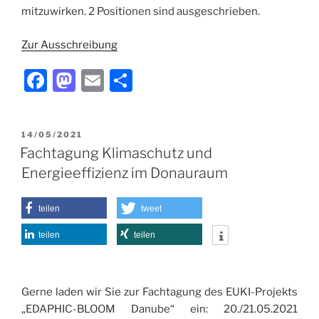
mitzuwirken. 2 Positionen sind ausgeschrieben.
Zur Ausschreibung
F
M
E
T
a
a
m
ei
c
st
ai
le
VERÖFFENTLICHT
14/05/2021
e
o
l
n
AM
Fachtagung Klimaschutz und
b
d
Energieeffizienz im Donauraum
o
o
o
n
teilen
tweet
k
teilen
teilen
Gerne laden wir Sie zur Fachtagung des EUKI-Projekts
„EDAPHIC-BLOOM Danube“ ein: 20./21.05.2021