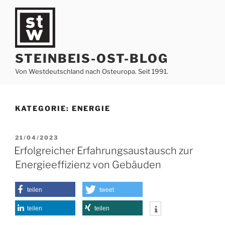
Zum
Inhalt
springen
STEINBEIS-OST-BLOG
Von Westdeutschland nach Osteuropa. Seit 1991.
KATEGORIE:
ENERGIE
VERÖFFENTLICHT
21/04/2023
AM
Erfolgreicher Erfahrungsaustausch zur
Energieeffizienz von Gebäuden
teilen
tweet
teilen
teilen