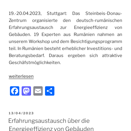
19.-20.04.2023, Stuttgart: Das Steinbeis-Donau-
Zentrum organisierte den deutsch-rumänischen
Erfahrungsaustausch zur Energieeffizienz von
Gebäuden. 19 Experten aus Rumänien nahmen an
unserem Workshop und dem Besichtigungsprogramm
teil. In Rumänien besteht erheblicher Investitions- und
Beratungsbedarf. Daraus ergeben sich attraktive
Geschäfstmöglichkeiten.
weiterlesen
F
M
E
T
a
a
m
ei
c
st
ai
le
VERÖFFENTLICHT
13/04/2023
e
o
l
n
AM
Erfahrungsaustausch über die
b
d
Energieeffizienz von Gebäuden