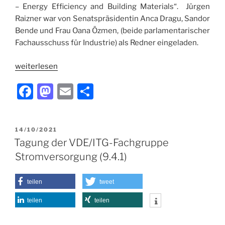
– Energy Efficiency and Building Materials“. Jürgen
Raizner war von Senatspräsidentin Anca Dragu, Sandor
Bende und Frau Oana Özmen, (beide parlamentarischer
Fachausschuss für Industrie) als Redner eingeladen.
weiterlesen
F
M
E
T
a
a
m
ei
c
st
ai
le
VERÖFFENTLICHT
14/10/2021
e
o
l
n
AM
Tagung der VDE/ITG-Fachgruppe
b
d
Stromversorgung (9.4.1)
o
o
o
n
teilen
tweet
k
teilen
teilen