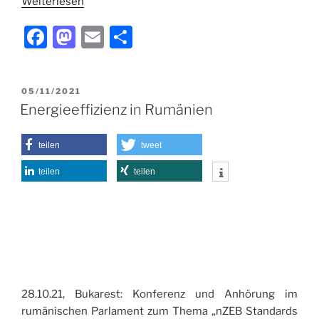
Weiterlesen
F
M
E
T
a
a
m
ei
c
st
ai
le
VERÖFFENTLICHT
05/11/2021
e
o
l
n
AM
Energieeffizienz in Rumänien
b
d
o
o
teilen
tweet
o
n
teilen
teilen
k
28.10.21, Bukarest: Konferenz und Anhörung im
rumänischen Parlament zum Thema „nZEB Standards