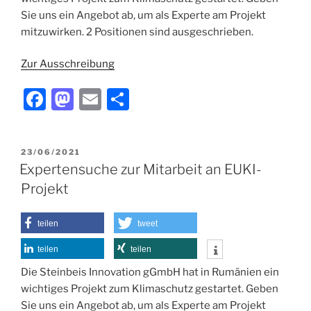
Sie uns ein Angebot ab, um als Experte am Projekt
mitzuwirken. 2 Positionen sind ausgeschrieben.
Zur Ausschreibung
F
M
E
T
a
a
m
ei
c
st
ai
le
VERÖFFENTLICHT
23/06/2021
e
o
l
n
AM
Expertensuche zur Mitarbeit an EUKI-
b
d
Projekt
o
o
o
n
teilen
tweet
k
teilen
teilen
Die Steinbeis Innovation gGmbH hat in Rumänien ein
wichtiges Projekt zum Klimaschutz gestartet. Geben
Sie uns ein Angebot ab, um als Experte am Projekt