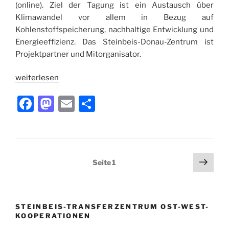
(online). Ziel der Tagung ist ein Austausch über
Klimawandel vor allem in Bezug auf
Kohlenstoffspeicherung, nachhaltige Entwicklung und
Energieeffizienz. Das Steinbeis-Donau-Zentrum ist
Projektpartner und Mitorganisator.
weiterlesen
F
M
E
T
a
a
m
ei
c
st
ai
le
e
o
l
n
Seitennummerierung
Näch
Seite
1
b
d
Seit
der
o
o
Beiträge
o
n
STEINBEIS-TRANSFERZENTRUM OST-WEST-
k
KOOPERATIONEN