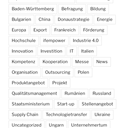
Baden-Württemberg
Befragung
Bildung
Bulgarien
China
Donaustrategie
Energie
Europa
Export
Frankreich
Förderung
Hochschule
ifempower
Industrie 4.0
Innovation
Investition
IT
Italien
Kompetenz
Kooperation
Messe
News
Organisation
Outsourcing
Polen
Produktangebot
Projekt
Qualitätsmanagement
Rumänien
Russland
Staatsministerium
Start-up
Stellenangebot
Supply Chain
Technologietransfer
Ukraine
Uncategorized
Ungarn
Unternehmertum