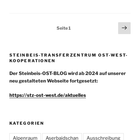
a
a
m
ei
c
st
ai
le
e
o
l
n
Seitennummerierung
Näch
Seite
1
b
d
Seit
der
o
o
Beiträge
o
n
STEINBEIS-TRANSFERZENTRUM OST-WEST-
k
KOOPERATIONEN
Der Steinbeis-OST-BLOG wird ab 2024 auf unserer
neu gestalteten Webseite fortgesetzt:
https://stz-ost-west.de/aktuelles
KATEGORIEN
Alpenraum
Aserbaidschan
Ausschreibung