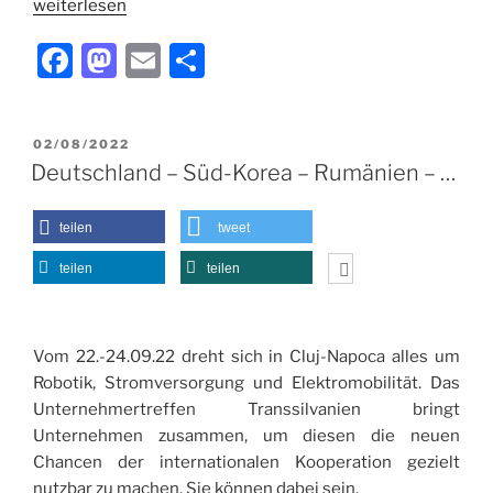
weiterlesen
F
M
E
T
a
a
m
ei
c
st
ai
le
VERÖFFENTLICHT
02/08/2022
e
o
l
n
AM
Deutschland – Süd-Korea – Rumänien – …
b
d
o
o
teilen
tweet
o
n
teilen
teilen
k
Vom 22.-24.09.22 dreht sich in Cluj-Napoca alles um
Robotik, Stromversorgung und Elektromobilität. Das
Unternehmertreffen Transsilvanien bringt
Unternehmen zusammen, um diesen die neuen
Chancen der internationalen Kooperation gezielt
nutzbar zu machen. Sie können dabei sein.