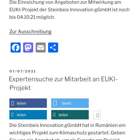
Die Einreichung von Angeboten zur Mitwirkung am
EUKI-Projekt der Steinbeis Innovation gGmbH ist noch
bis 04.10.21 möglich.
Zur Ausschreibung
F
M
E
T
a
a
m
ei
c
st
ai
le
VERÖFFENTLICHT
07/07/2021
e
o
l
n
AM
Expertensuche zur Mitarbeit an EUKI-
b
d
Projekt
o
o
o
n
teilen
tweet
k
teilen
teilen
Die Steinbeis Innovation gGmbH hat in Rumänien ein
wichtiges Projekt zum Klimaschutz gestartet. Geben