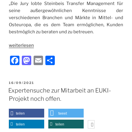
„Die Jury lobte Steinbeis Transfer Management für
seine außergewöhnlichen Kenntnisse der
verschiedenen Branchen und Märkte in Mittel- und
Osteuropa, die es dem Team ermöglichen, Kunden
bestmöglich zu beraten und zu betreuen.
weiterlesen
F
M
E
T
a
a
m
ei
c
st
ai
le
VERÖFFENTLICHT
16/09/2021
e
o
l
n
AM
Expertensuche zur Mitarbeit an EUKI-
b
d
Projekt noch offen.
o
o
o
n
teilen
tweet
k
teilen
teilen