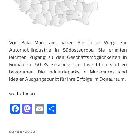
Von Baia Mare aus haben Sie kurze Wege zur
Automobilindustrie in Südosteuropa. Sie erhalten
leichten Zugang zu den Geschäftsmöglichkeiten in
Rumänien. 50 % Zuschuss zur Investition sind zu
bekommen. Die Industrieparks in Maramures sind
idealer Ausgangspunkt für Ihre Erfolge im Donauraum.
weiterlesen
F
M
E
T
a
a
m
ei
c
st
ai
le
VERÖFFENTLICHT
02/06/2022