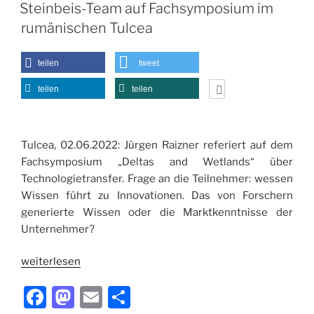
e
o
l
n
AM
Steinbeis-Team auf Fachsymposium im
b
d
rumänischen Tulcea
o
o
o
n
teilen
tweet
k
teilen
teilen
Tulcea, 02.06.2022: Jürgen Raizner referiert auf dem
Fachsymposium „Deltas and Wetlands“ über
Technologietransfer. Frage an die Teilnehmer: wessen
Wissen führt zu Innovationen. Das von Forschern
generierte Wissen oder die Marktkenntnisse der
Unternehmer?
weiterlesen
F
M
E
T