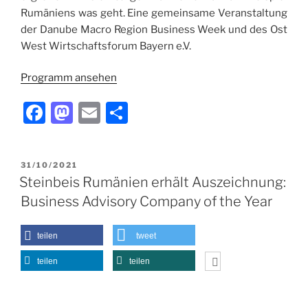
Rumäniens was geht. Eine gemeinsame Veranstaltung
der Danube Macro Region Business Week und des Ost
West Wirtschaftsforum Bayern e.V.
Programm ansehen
F
M
E
T
a
a
m
ei
c
st
ai
le
VERÖFFENTLICHT
31/10/2021
e
o
l
n
AM
Steinbeis Rumänien erhält Auszeichnung:
b
d
Business Advisory Company of the Year
o
o
o
n
teilen
tweet
k
teilen
teilen