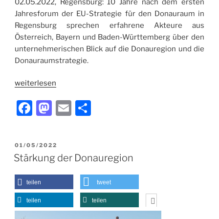
02.05.2022, Regensburg: 10 Jahre nach dem ersten
Jahresforum der EU-Strategie für den Donauraum in
Regensburg sprechen erfahrene Akteure aus
Österreich, Bayern und Baden-Württemberg über den
unternehmerischen Blick auf die Donauregion und die
Donauraumstrategie.
weiterlesen
F
M
E
T
a
a
m
ei
c
st
ai
le
VERÖFFENTLICHT
01/05/2022
e
o
l
n
AM
Stärkung der Donauregion
b
d
o
o
teilen
tweet
o
n
teilen
teilen
k