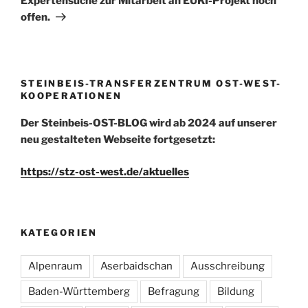
Expertensuche zur Mitarbeit an EUKI-Projekt noch
offen.
STEINBEIS-TRANSFERZENTRUM OST-WEST-
KOOPERATIONEN
Der Steinbeis-OST-BLOG wird ab 2024 auf unserer
neu gestalteten Webseite fortgesetzt:
https://stz-ost-west.de/aktuelles
KATEGORIEN
Alpenraum
Aserbaidschan
Ausschreibung
Baden-Württemberg
Befragung
Bildung