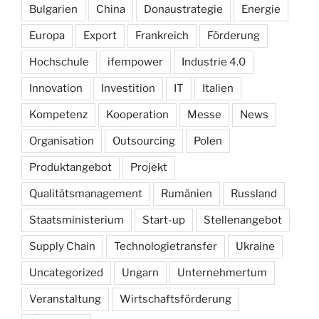
Bulgarien
China
Donaustrategie
Energie
Europa
Export
Frankreich
Förderung
Hochschule
ifempower
Industrie 4.0
Innovation
Investition
IT
Italien
Kompetenz
Kooperation
Messe
News
Organisation
Outsourcing
Polen
Produktangebot
Projekt
Qualitätsmanagement
Rumänien
Russland
Staatsministerium
Start-up
Stellenangebot
Supply Chain
Technologietransfer
Ukraine
Uncategorized
Ungarn
Unternehmertum
Veranstaltung
Wirtschaftsförderung