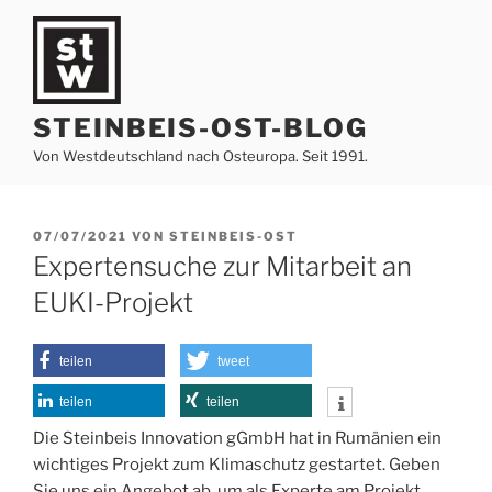
Zum
Inhalt
springen
STEINBEIS-OST-BLOG
Von Westdeutschland nach Osteuropa. Seit 1991.
VERÖFFENTLICHT
07/07/2021
VON
STEINBEIS-OST
AM
Expertensuche zur Mitarbeit an
EUKI-Projekt
teilen
tweet
teilen
teilen
Die Steinbeis Innovation gGmbH hat in Rumänien ein
wichtiges Projekt zum Klimaschutz gestartet. Geben
Sie uns ein Angebot ab, um als Experte am Projekt