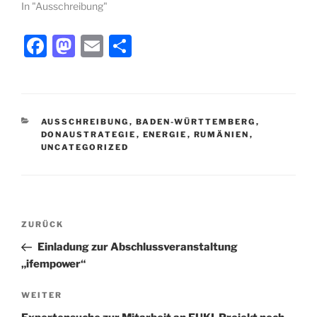
In "Ausschreibung"
F
M
E
T
a
a
m
ei
c
st
ai
le
e
o
l
n
KATEGORIEN
AUSSCHREIBUNG
,
BADEN-WÜRTTEMBERG
,
b
d
DONAUSTRATEGIE
,
ENERGIE
,
RUMÄNIEN
,
UNCATEGORIZED
o
o
o
n
k
Beitragsnavigation
Vorheriger
ZURÜCK
Beitrag
Einladung zur Abschlussveranstaltung
„ifempower“
Nächster
WEITER
Beitrag