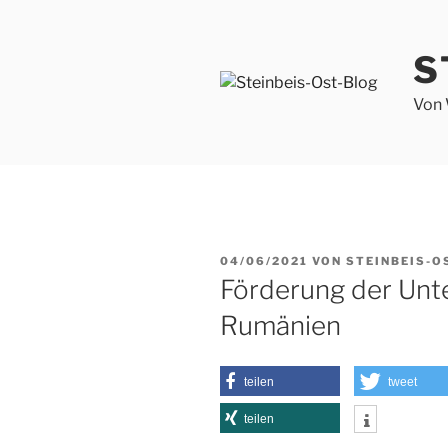
Zum
Inhalt
S
springen
Von 
VERÖFFENTLICHT
04/06/2021
VON
STEINBEIS-O
AM
Förderung der Unt
Rumänien
teilen
tweet
teilen