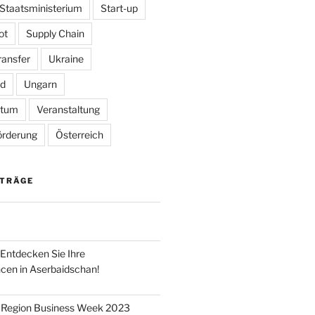
Staatsministerium
Start-up
ot
Supply Chain
ransfer
Ukraine
ed
Ungarn
rtum
Veranstaltung
örderung
Österreich
ITRÄGE
 Entdecken Sie Ihre
cen in Aserbaidschan!
Region Business Week 2023