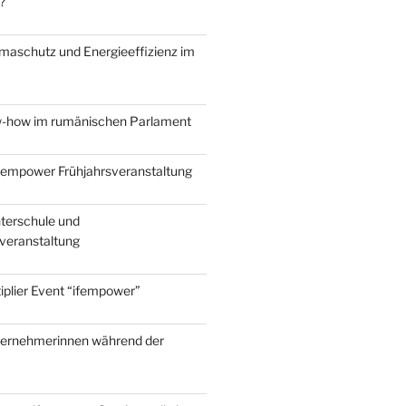
?
maschutz und Energieeffizienz im
w-how im rumänischen Parlament
ifempower Frühjahrsveranstaltung
terschule und
nveranstaltung
iplier Event “ifempower”
ternehmerinnen während der