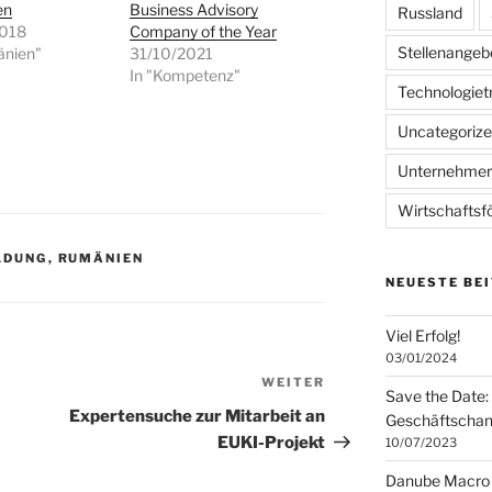
en
Business Advisory
Russland
2018
Company of the Year
Stellenangeb
änien"
31/10/2021
In "Kompetenz"
Technologiet
Uncategoriz
Unternehme
Wirtschaftsf
LDUNG
,
RUMÄNIEN
NEUESTE BE
Viel Erfolg!
03/01/2024
WEITER
Nächster
Save the Date:
Beitrag
Expertensuche zur Mitarbeit an
Geschäftschan
EUKI-Projekt
10/07/2023
Danube Macro 