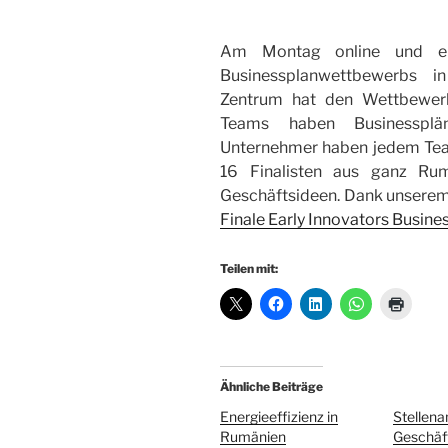
Am Montag online und ers
Businessplanwettbewerbs i
Zentrum hat den Wettbewerb
Teams haben Businessplä
Unternehmer haben jedem Team
16 Finalisten aus ganz Ru
Geschäftsideen. Dank unserem 
Finale Early Innovators Busine
Teilen mit:
Ähnliche Beiträge
Energieeffizienz in
Stellena
Rumänien
Geschäf