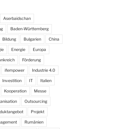
Aserbaidschan
ng
Baden-Württemberg
Bildung
Bulgarien
China
ie
Energie
Europa
ankreich
Förderung
ifempower
Industrie 4.0
Investition
IT
Italien
Kooperation
Messe
anisation
Outsourcing
duktangebot
Projekt
nagement
Rumänien