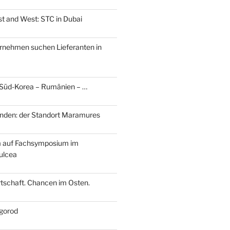
t and West: STC in Dubai
rnehmen suchen Lieferanten in
 Süd-Korea – Rumänien – …
nden: der Standort Maramures
m auf Fachsymposium im
ulcea
tschaft. Chancen im Osten.
gorod