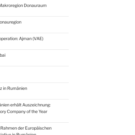
r Makroregion Donauraum
Donauregion
eration: Ajman (VAE)
bai
nz in Rumänien
nien erhält Auszeichnung:
ory Company of the Year
 Rahmen der Europäischen
tiative in Rumänien