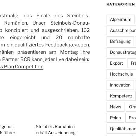
KATEGORIEN
tmalig: das Finale des Steinbeis-
Alpenraum
n Rumänien. Unser Steinbeis-Donau-
 konzipiert und ausgeschrieben. 162
Ausschreibu
ne eingereicht und 20 namhafte
Befragung
 ein qualifiziertes Feedback gegeben.
mänien präsentieren am Montag ihre
Donaustrateg
Partner BCR kann jeder live dabei sein:
Export
Fr
ss Plan Competition
Hochschule
Innovation
Kompetenz
News
Org
Polen
Pro
ngebot:
Steinbeis Rumänien
Qualitätsma
tsführer
erhält Auszeichnung: