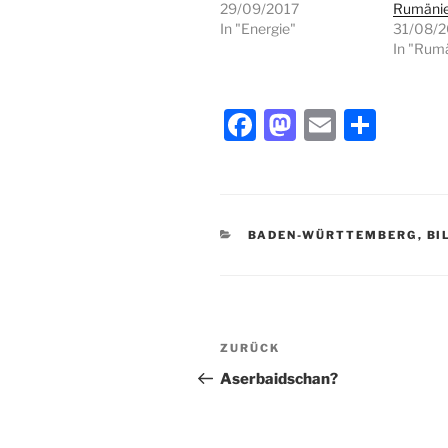
29/09/2017
Rumäni
In "Energie"
31/08/
In "Rum
F
M
E
T
a
a
m
ei
c
st
ai
le
e
o
l
n
KATEGORIEN
BADEN-WÜRTTEMBERG
,
BI
b
d
o
o
o
n
Beitragsnavigation
k
Vorheriger
ZURÜCK
Beitrag
Aserbaidschan?