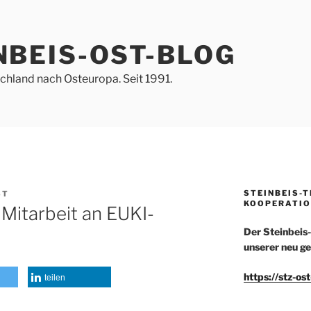
NBEIS-OST-BLOG
hland nach Osteuropa. Seit 1991.
STEINBEIS-
ST
KOOPERATIO
Mitarbeit an EUKI-
Der Steinbeis
unserer neu ge
https://stz-os
teilen