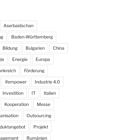
Aserbaidschan
ng
Baden-Württemberg
Bildung
Bulgarien
China
ie
Energie
Europa
ankreich
Förderung
ifempower
Industrie 4.0
Investition
IT
Italien
Kooperation
Messe
anisation
Outsourcing
duktangebot
Projekt
nagement
Rumänien