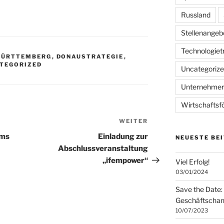
Russland
Stellenangeb
Technologiet
WÜRTTEMBERG
,
DONAUSTRATEGIE
,
TEGORIZED
Uncategoriz
Unternehme
Wirtschaftsf
WEITER
Nächster
Beitrag
ums
Einladung zur
NEUESTE BE
Abschlussveranstaltung
„ifempower“
Viel Erfolg!
03/01/2024
Save the Date:
Geschäftschan
10/07/2023