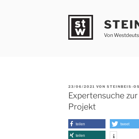
Zum
Inhalt
springen
STEI
Von Westdeutsc
VERÖFFENTLICHT
23/06/2021
VON
STEINBEIS-O
AM
Expertensuche zur 
Projekt
teilen
tweet
teilen