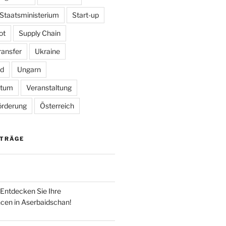
Staatsministerium
Start-up
ot
Supply Chain
ransfer
Ukraine
ed
Ungarn
rtum
Veranstaltung
örderung
Österreich
ITRÄGE
 Entdecken Sie Ihre
cen in Aserbaidschan!