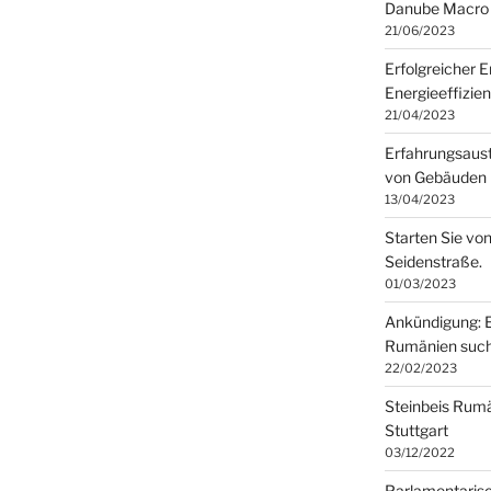
Danube Macro 
21/06/2023
Erfolgreicher 
Energieeffizie
21/04/2023
Erfahrungsaust
von Gebäuden
13/04/2023
Starten Sie von
Seidenstraße.
01/03/2023
Ankündigung: E
Rumänien such
22/02/2023
Steinbeis Rumän
Stuttgart
03/12/2022
Parlamentarisc