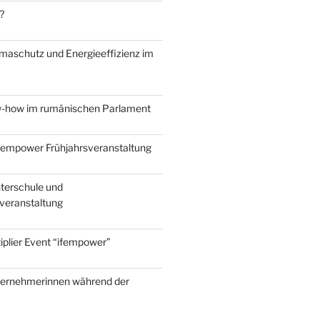
?
maschutz und Energieeffizienz im
w-how im rumänischen Parlament
ifempower Frühjahrsveranstaltung
terschule und
nveranstaltung
iplier Event “ifempower”
ternehmerinnen während der