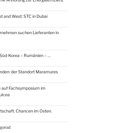
t and West: STC in Dubai
rnehmen suchen Lieferanten in
 Süd-Korea – Rumänien – …
nden: der Standort Maramures
m auf Fachsymposium im
ulcea
tschaft. Chancen im Osten.
gorod