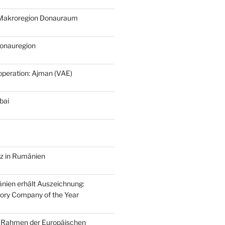
r Makroregion Donauraum
Donauregion
eration: Ajman (VAE)
bai
nz in Rumänien
nien erhält Auszeichnung:
ory Company of the Year
 Rahmen der Europäischen