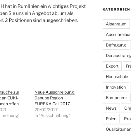
H hat in Rumänien ein wichtiges Projekt
KATEGORIEN
ben Sie uns ein Angebot ab, um als
n. 2 Positionen sind ausgeschrieben.
Alpenraum
Ausschreibu
Befragung
Donaustrateg
Export
Fr
Hochschule
Innovation
nsuche zur
Neue Ausschreibung:
Kompetenz
t an EUKI-
Danube Region
noch offen.
EUREKA Call 2017
News
Org
021
20/02/2017
chreibung"
In "Ausschreibung"
Polen
Pro
Qualitätsma