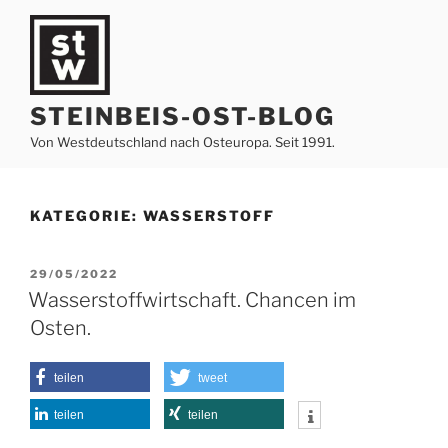
Zum
Inhalt
springen
STEINBEIS-OST-BLOG
Von Westdeutschland nach Osteuropa. Seit 1991.
KATEGORIE:
WASSERSTOFF
VERÖFFENTLICHT
29/05/2022
AM
Wasserstoffwirtschaft. Chancen im
Osten.
teilen
tweet
teilen
teilen