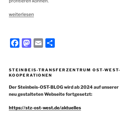
profitieren können.
weiterlesen
F
M
E
T
a
a
m
ei
c
st
ai
le
e
o
l
n
STEINBEIS-TRANSFERZENTRUM OST-WEST-
KOOPERATIONEN
b
d
o
o
Der Steinbeis-OST-BLOG wird ab 2024 auf unserer
neu gestalteten Webseite fortgesetzt:
o
n
k
https://stz-ost-west.de/aktuelles