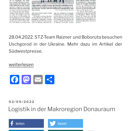
28.04.2022. STZ-Team Raizner und Boboruta besuchen
Uschgorod in der Ukraine. Mehr dazu im Artikel der
Südwestpresse.
weiterlesen
F
M
E
T
a
a
m
ei
c
st
ai
le
VERÖFFENTLICHT
02/05/2022
e
o
l
n
AM
Logistik in der Makroregion Donauraum
b
d
o
o
teilen
tweet