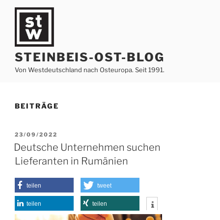
Zum
Inhalt
springen
STEINBEIS-OST-BLOG
Von Westdeutschland nach Osteuropa. Seit 1991.
BEITRÄGE
VERÖFFENTLICHT
23/09/2022
AM
Deutsche Unternehmen suchen
Lieferanten in Rumänien
teilen
tweet
teilen
teilen