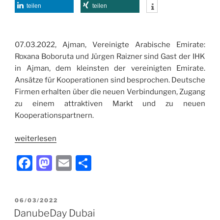
o
n
teilen
teilen
k
07.03.2022, Ajman, Vereinigte Arabische Emirate:
Roxana Boboruta und Jürgen Raizner sind Gast der IHK
in Ajman, dem kleinsten der vereinigten Emirate.
Ansätze für Kooperationen sind besprochen. Deutsche
Firmen erhalten über die neuen Verbindungen, Zugang
zu einem attraktiven Markt und zu neuen
Kooperationspartnern.
weiterlesen
F
M
E
T
a
a
m
ei
c
st
ai
le
VERÖFFENTLICHT
06/03/2022
e
o
l
n
AM
DanubeDay Dubai