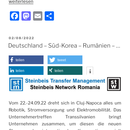
weiterlesen
F
M
E
T
a
a
m
ei
c
st
ai
le
VERÖFFENTLICHT
02/08/2022
e
o
l
n
AM
Deutschland – Süd-Korea – Rumänien – …
b
d
o
o
teilen
tweet
o
n
teilen
teilen
k
Vom 22.-24.09.22 dreht sich in Cluj-Napoca alles um
Robotik, Stromversorgung und Elektromobilität. Das
Unternehmertreffen Transsilvanien bringt
Unternehmen zusammen, um diesen die neuen