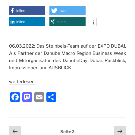
b
d
o
o
teilen
tweet
o
n
teilen
teilen
k
06.03.2022: Das Steinbeis-Team auf der EXPO DUBAI.
Als Partner der Danube Macro Region Business Week
und Mitorganisator des DanubeDay Dubai. Rückblick,
Impressionen und AUSBLICK!
weiterlesen
F
M
E
T
a
a
m
ei
c
st
ai
le
e
o
l
n
Seitennummerierung
Vorherige
Näch
Seite
2