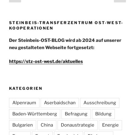
b
d
Seite
Seit
der
o
o
Beiträge
o
n
STEINBEIS-TRANSFERZENTRUM OST-WEST-
k
KOOPERATIONEN
Der Steinbeis-OST-BLOG wird ab 2024 auf unserer
neu gestalteten Webseite fortgesetzt:
https://stz-ost-west.de/aktuelles
KATEGORIEN
Alpenraum
Aserbaidschan
Ausschreibung
Baden-Württemberg
Befragung
Bildung
Bulgarien
China
Donaustrategie
Energie