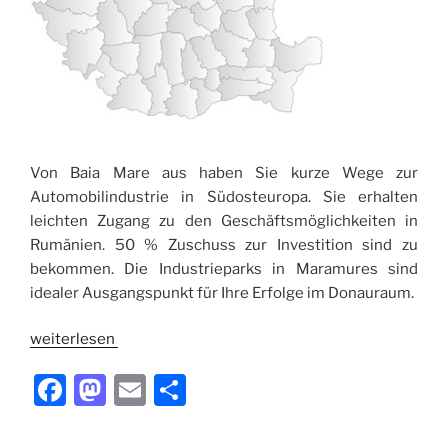
Von Baia Mare aus haben Sie kurze Wege zur
Automobilindustrie in Südosteuropa. Sie erhalten
leichten Zugang zu den Geschäftsmöglichkeiten in
Rumänien. 50 % Zuschuss zur Investition sind zu
bekommen. Die Industrieparks in Maramures sind
idealer Ausgangspunkt für Ihre Erfolge im Donauraum.
weiterlesen
F
M
E
T
a
a
m
ei