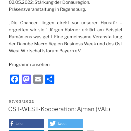
02.05.2022: Stärkung der Donauregion.
Präsenzveranstaltung in Regensburg.
„Die Chancen liegen direkt vor unserer Haustür –
ergreifen wir sie!“ Jürgen Raizner erklärt am Beispiel
Rumäniens was geht. Eine gemeinsame Veranstaltung
der Danube Macro Region Business Week und des Ost
West Wirtschaftsforum Bayern e.V.
Programm ansehen
F
M
E
T
a
a
m
ei
c
st
ai
le
VERÖFFENTLICHT
07/03/2022
e
o
l
n
AM
OST-WEST-Kooperation: Ajman (VAE)
b
d
o
o
teilen
tweet