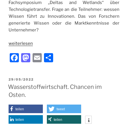
Fachsymposium „Deltas and Wetlands“ über
Technologietransfer. Frage an die Teilnehmer: wessen
Wissen führt zu Innovationen. Das von Forschern
generierte Wissen oder die Marktkenntnisse der
Unternehmer?
weiterlesen
F
M
E
T
a
a
m
ei
c
st
ai
le
VERÖFFENTLICHT
29/05/2022
e
o
l
n
AM
Wasserstoffwirtschaft. Chancen im
b
d
Osten.
o
o
o
n
teilen
tweet
k
teilen
teilen