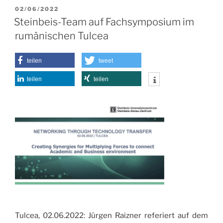
c
st
ai
le
VERÖFFENTLICHT
02/06/2022
e
o
l
n
AM
Steinbeis-Team auf Fachsymposium im
b
d
rumänischen Tulcea
o
o
o
n
teilen
tweet
k
teilen
teilen
Tulcea, 02.06.2022: Jürgen Raizner referiert auf dem