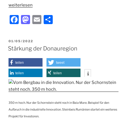
weiterlesen
F
M
E
T
a
a
m
ei
c
st
ai
le
VERÖFFENTLICHT
01/05/2022
e
o
l
n
AM
Stärkung der Donauregion
b
d
o
o
teilen
tweet
o
n
teilen
teilen
k
350 m hoch. Nur der Schornstein steht noch in Baia Mare. Beispiel für den
Aufbruch in die industrielle Innovation. Steinbeis Rumänien startet ein weiteres
Projekt für Investoren.