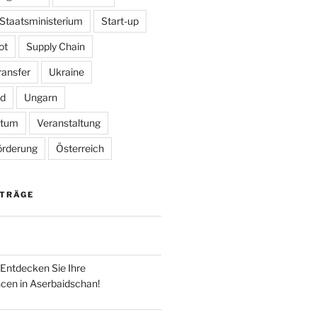
Staatsministerium
Start-up
ot
Supply Chain
ransfer
Ukraine
ed
Ungarn
rtum
Veranstaltung
örderung
Österreich
ITRÄGE
 Entdecken Sie Ihre
cen in Aserbaidschan!