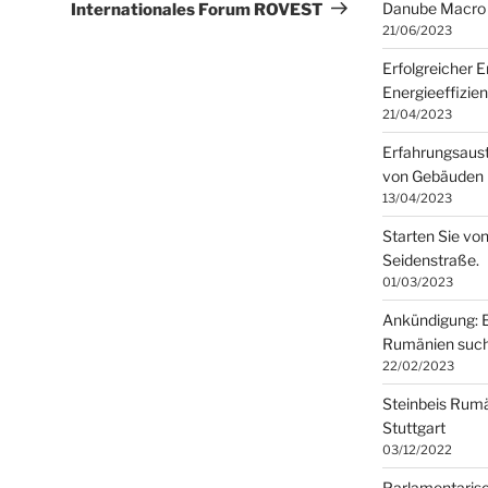
Beitrag
Danube Macro 
Internationales Forum ROVEST
21/06/2023
Erfolgreicher 
Energieeffizie
21/04/2023
Erfahrungsaust
von Gebäuden
13/04/2023
Starten Sie von
Seidenstraße.
01/03/2023
Ankündigung: E
Rumänien such
22/02/2023
Steinbeis Rumän
Stuttgart
03/12/2022
Parlamentarisc