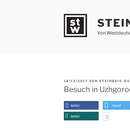
Zum
Inhalt
springen
STEI
Von Westdeutsc
VERÖFFENTLICHT
18/12/2017
VON
STEINBEIS-O
AM
Besuch in Uzhgoro
teilen
tweet
teilen