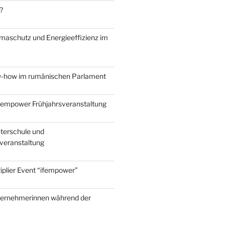
?
maschutz und Energieeffizienz im
w-how im rumänischen Parlament
ifempower Frühjahrsveranstaltung
terschule und
nveranstaltung
iplier Event “ifempower”
ternehmerinnen während der