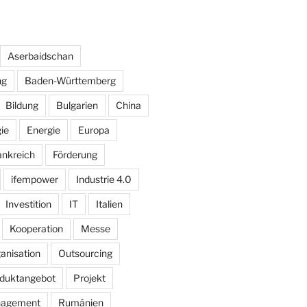
Aserbaidschan
ng
Baden-Württemberg
Bildung
Bulgarien
China
ie
Energie
Europa
ankreich
Förderung
ifempower
Industrie 4.0
Investition
IT
Italien
Kooperation
Messe
anisation
Outsourcing
duktangebot
Projekt
nagement
Rumänien