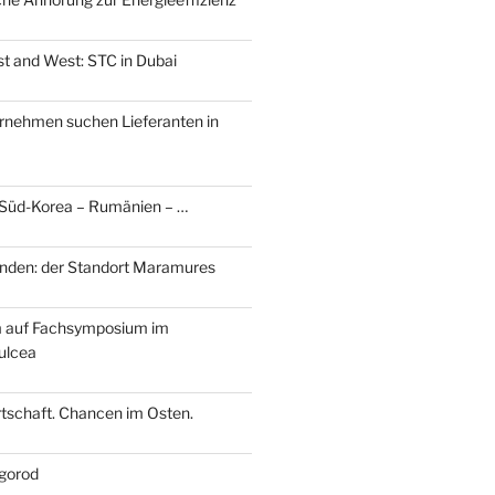
t and West: STC in Dubai
rnehmen suchen Lieferanten in
 Süd-Korea – Rumänien – …
nden: der Standort Maramures
m auf Fachsymposium im
ulcea
tschaft. Chancen im Osten.
gorod