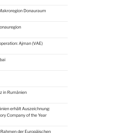
r Makroregion Donauraum
Donauregion
eration: Ajman (VAE)
bai
nz in Rumänien
nien erhält Auszeichnung:
ory Company of the Year
 Rahmen der Europäischen