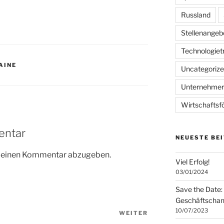
Russland
Stellenangeb
Technologiet
AINE
Uncategoriz
Unternehme
Wirtschaftsf
entar
NEUESTE BE
m einen Kommentar abzugeben.
Viel Erfolg!
03/01/2024
Save the Date:
Geschäftschan
10/07/2023
WEITER
Nächster