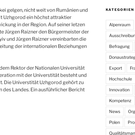
kei gelgen, nicht weit von Rumänien und
KATEGORIEN
dt Uzhgorod ein höchst attraktier
ickung in der Region. Auf seiner letzen
Alpenraum
te Jürgen Raizner den Bürgermeister der
Ausschreibu
iv und Jürgen Raizner vereinbarten
die
itung der internationalen Beziehungen
Befragung
Donaustrateg
t dem Rektor der Nationalen Universität
Export
Fr
ation mit der Universtität besteht und
Hochschule
t. Die Universtität Uzhgorod gehört zu
n des Landes. Ein ausführlicher Bericht
Innovation
Kompetenz
News
Org
Polen
Pro
Qualitätsma