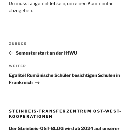
k
Du musst
angemeldet
sein, um einen Kommentar
abzugeben.
Beitragsnavigation
Vorheriger
ZURÜCK
Beitrag
Semesterstart an der HfWU
Nächster
WEITER
Beitrag
Égalité! Rumänische Schüler besichtigen Schulen in
Frankreich
STEINBEIS-TRANSFERZENTRUM OST-WEST-
KOOPERATIONEN
Der Steinbeis-OST-BLOG wird ab 2024 auf unserer