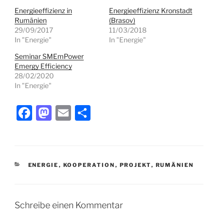
Energieeffizienz in
Energieeffizienz Kronstadt
Rumänien
(Brasov)
29/09/2017
11/03/2018
In "Energie"
In "Energie"
Seminar SMEmPower
Emergy Efficiency
28/02/2020
In "Energie"
F
M
E
T
a
a
m
ei
c
st
ai
le
e
o
l
n
KATEGORIEN
ENERGIE
,
KOOPERATION
,
PROJEKT
,
RUMÄNIEN
b
d
o
o
o
n
Schreibe einen Kommentar