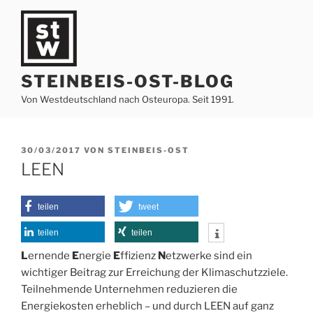
Zum
Inhalt
springen
STEINBEIS-OST-BLOG
Von Westdeutschland nach Osteuropa. Seit 1991.
VERÖFFENTLICHT
30/03/2017
VON
STEINBEIS-OST
AM
LEEN
teilen
tweet
teilen
teilen
L
ernende
E
nergie
E
ffizienz
N
etzwerke sind ein
wichtiger Beitrag zur Erreichung der Klimaschutzziele.
Teilnehmende Unternehmen reduzieren die
Energiekosten erheblich – und durch LEEN auf ganz