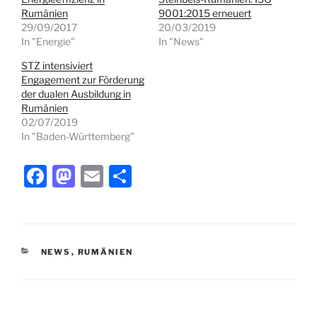
Rumänien
9001:2015 erneuert
29/09/2017
20/03/2019
In "Energie"
In "News"
STZ intensiviert
Engagement zur Förderung
der dualen Ausbildung in
Rumänien
02/07/2019
In "Baden-Württemberg"
F
M
E
T
a
a
m
ei
c
st
ai
le
e
o
l
n
KATEGORIEN
NEWS
,
RUMÄNIEN
b
d
o
o
o
n