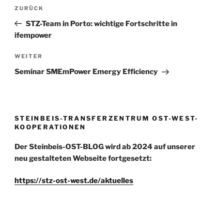
Beitragsnavigation
k
Vorheriger
ZURÜCK
Beitrag
STZ-Team in Porto: wichtige Fortschritte in
ifempower
Nächster
WEITER
Beitrag
Seminar SMEmPower Emergy Efficiency
STEINBEIS-TRANSFERZENTRUM OST-WEST-
KOOPERATIONEN
Der Steinbeis-OST-BLOG wird ab 2024 auf unserer
neu gestalteten Webseite fortgesetzt:
https://stz-ost-west.de/aktuelles