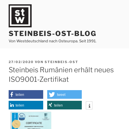
Zum
Inhalt
springen
STEINBEIS-OST-BLOG
Von Westdeutschland nach Osteuropa. Seit 1991.
VERÖFFENTLICHT
27/02/2020
VON
STEINBEIS-OST
AM
Steinbeis Rumänien erhält neues
ISO9001-Zertifikat
teilen
tweet
teilen
teilen