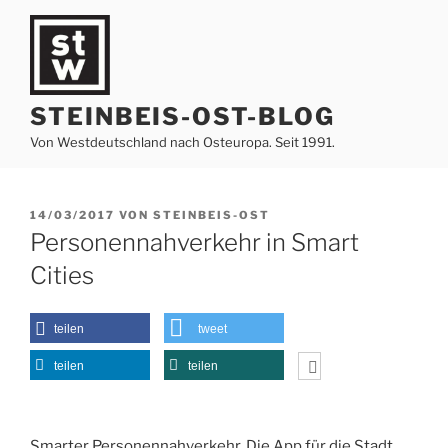
Zum
Inhalt
springen
STEINBEIS-OST-BLOG
Von Westdeutschland nach Osteuropa. Seit 1991.
VERÖFFENTLICHT
14/03/2017
VON
STEINBEIS-OST
AM
Personennahverkehr in Smart
Cities
teilen
tweet
teilen
teilen
Smarter Personennahverkehr. Die App für die Stadt