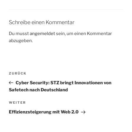
b
d
o
o
o
n
Schreibe einen Kommentar
k
Du musst
angemeldet
sein, um einen Kommentar
abzugeben.
Beitragsnavigation
Vorheriger
ZURÜCK
Beitrag
Cyber Security: STZ bringt Innovationen von
Safetech nach Deutschland
Nächster
WEITER
Beitrag
Effizienzsteigerung mit Web 2.0