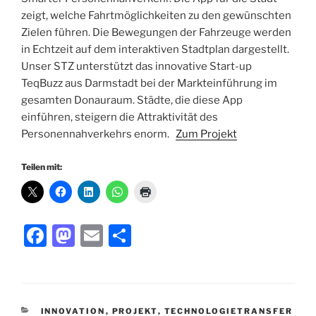
zeigt, welche Fahrtmöglichkeiten zu den gewünschten
Zielen führen. Die Bewegungen der Fahrzeuge werden
in Echtzeit auf dem interaktiven
Stadtplan dargestellt.
Unser STZ unterstützt das innovative Start-up
TeqBuzz aus Darmstadt bei der Markteinführung im
gesamten Donauraum. Städte, die diese App
einführen, steigern die Attraktivität des
Personennahverkehrs enorm.
Zum Projekt
Teilen mit:
F
M
E
T
a
a
m
ei
c
st
ai
le
e
o
l
n
KATEGORIEN
INNOVATION
,
PROJEKT
,
TECHNOLOGIETRANSFER