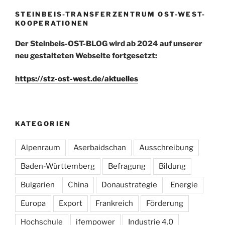
STEINBEIS-TRANSFERZENTRUM OST-WEST-
KOOPERATIONEN
Der Steinbeis-OST-BLOG wird ab 2024 auf unserer
neu gestalteten Webseite fortgesetzt:
https://stz-ost-west.de/aktuelles
KATEGORIEN
Alpenraum
Aserbaidschan
Ausschreibung
Baden-Württemberg
Befragung
Bildung
Bulgarien
China
Donaustrategie
Energie
Europa
Export
Frankreich
Förderung
Hochschule
ifempower
Industrie 4.0