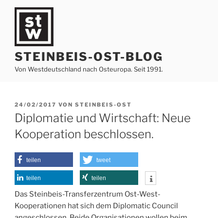
Zum
Inhalt
springen
STEINBEIS-OST-BLOG
Von Westdeutschland nach Osteuropa. Seit 1991.
VERÖFFENTLICHT
24/02/2017
VON
STEINBEIS-OST
AM
Diplomatie und Wirtschaft: Neue
Kooperation beschlossen.
teilen
tweet
teilen
teilen
Das Steinbeis-Transferzentrum Ost-West-
Kooperationen hat sich dem Diplomatic Council
angeschlossen. Beide Organisationen wollen beim