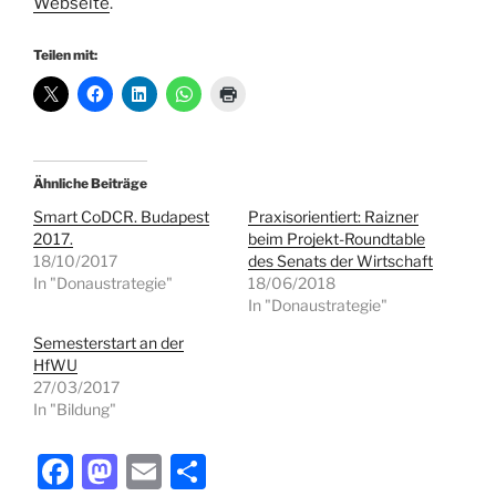
Webseite
.
Teilen mit:
Ähnliche Beiträge
Smart CoDCR. Budapest
Praxisorientiert: Raizner
2017.
beim Projekt-Roundtable
18/10/2017
des Senats der Wirtschaft
In "Donaustrategie"
18/06/2018
In "Donaustrategie"
Semesterstart an der
HfWU
27/03/2017
In "Bildung"
F
M
E
T