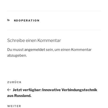
a
a
m
ei
c
st
ai
le
e
o
l
n
KATEGORIEN
KOOPERATION
b
d
o
o
o
n
Schreibe einen Kommentar
k
Du musst
angemeldet
sein, um einen Kommentar
abzugeben.
Beitragsnavigation
Vorheriger
ZURÜCK
Beitrag
Jetzt verfügbar: Innovative Verbindungstechnik
aus Russland.
Nächster
WEITER