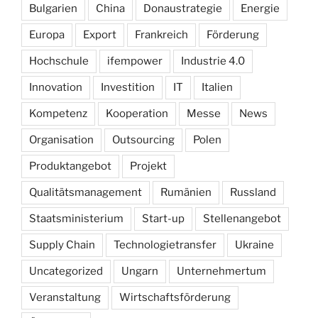
Bulgarien
China
Donaustrategie
Energie
Europa
Export
Frankreich
Förderung
Hochschule
ifempower
Industrie 4.0
Innovation
Investition
IT
Italien
Kompetenz
Kooperation
Messe
News
Organisation
Outsourcing
Polen
Produktangebot
Projekt
Qualitätsmanagement
Rumänien
Russland
Staatsministerium
Start-up
Stellenangebot
Supply Chain
Technologietransfer
Ukraine
Uncategorized
Ungarn
Unternehmertum
Veranstaltung
Wirtschaftsförderung