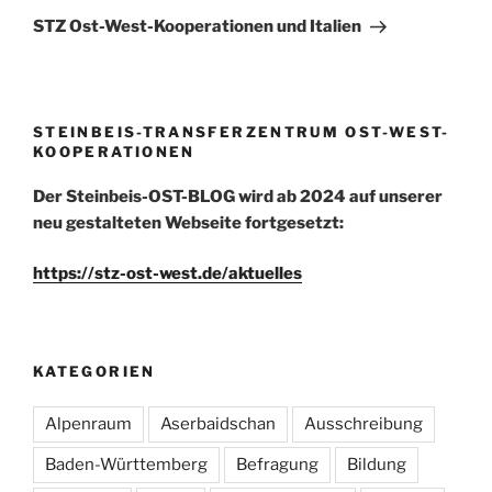
Beitrag
STZ Ost-West-Kooperationen und Italien
STEINBEIS-TRANSFERZENTRUM OST-WEST-
KOOPERATIONEN
Der Steinbeis-OST-BLOG wird ab 2024 auf unserer
neu gestalteten Webseite fortgesetzt:
https://stz-ost-west.de/aktuelles
KATEGORIEN
Alpenraum
Aserbaidschan
Ausschreibung
Baden-Württemberg
Befragung
Bildung