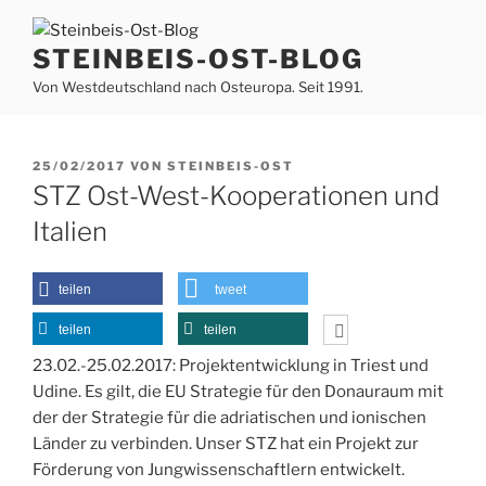
Zum
Inhalt
STEINBEIS-OST-BLOG
springen
Von Westdeutschland nach Osteuropa. Seit 1991.
VERÖFFENTLICHT
25/02/2017
VON
STEINBEIS-OST
AM
STZ Ost-West-Kooperationen und
Italien
teilen
tweet
teilen
teilen
23.02.-25.02.2017: Projektentwicklung in Triest und
Udine. Es gilt, die EU Strategie für den Donauraum mit
der der Strategie für die adriatischen und ionischen
Länder zu verbinden. Unser STZ hat ein Projekt zur
Förderung von
Jungwissenschaftlern entwickelt.