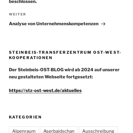
beschlossen.
Nächster
WEITER
Beitrag
Analyse von Unternehmenskompetenzen
STEINBEIS-TRANSFERZENTRUM OST-WEST-
KOOPERATIONEN
Der Steinbeis-OST-BLOG wird ab 2024 auf unserer
neu gestalteten Webseite fortgesetzt:
https://stz-ost-west.de/aktuelles
KATEGORIEN
Alpenraum
Aserbaidschan
Ausschreibung