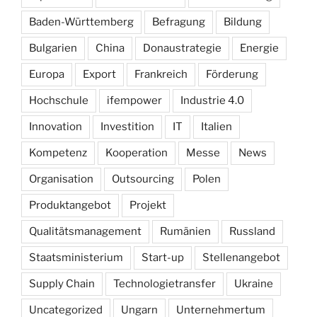
Baden-Württemberg
Befragung
Bildung
Bulgarien
China
Donaustrategie
Energie
Europa
Export
Frankreich
Förderung
Hochschule
ifempower
Industrie 4.0
Innovation
Investition
IT
Italien
Kompetenz
Kooperation
Messe
News
Organisation
Outsourcing
Polen
Produktangebot
Projekt
Qualitätsmanagement
Rumänien
Russland
Staatsministerium
Start-up
Stellenangebot
Supply Chain
Technologietransfer
Ukraine
Uncategorized
Ungarn
Unternehmertum