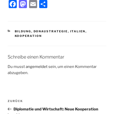
F
M
E
T
a
a
m
ei
c
st
ai
le
e
o
l
n
KATEGORIEN
BILDUNG
,
DONAUSTRATEGIE
,
ITALIEN
,
b
d
KOOPERATION
o
o
o
n
Schreibe einen Kommentar
k
Du musst
angemeldet
sein, um einen Kommentar
abzugeben.
Beitragsnavigation
Vorheriger
ZURÜCK
Beitrag
Diplomatie und Wirtschaft: Neue Kooperation