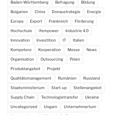
Baden-Württemberg
Befragung
Bildung
Bulgarien
China
Donaustrategie
Energie
Europa
Export
Frankreich
Förderung
Hochschule
ifempower
Industrie 4.0
Innovation
Investition
IT
Italien
Kompetenz
Kooperation
Messe
News
Organisation
Outsourcing
Polen
Produktangebot
Projekt
Qualitätsmanagement
Rumänien
Russland
Staatsministerium
Start-up
Stellenangebot
Supply Chain
Technologietransfer
Ukraine
Uncategorized
Ungarn
Unternehmertum