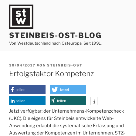
Zum
Inhalt
springen
STEINBEIS-OST-BLOG
Von Westdeutschland nach Osteuropa. Seit 1991.
VERÖFFENTLICHT
30/04/2017
VON
STEINBEIS-OST
AM
Erfolgsfaktor Kompetenz
teilen
tweet
teilen
teilen
Jetzt verfügbar: der Unternehmens-Kompetenzcheck
(UKC). Die eigens für Steinbeis entwickelte Web-
Anwendung erlaubt die systematische Erfassung und
Auswertung der Kompetenzen im Unternehmen. STZ-