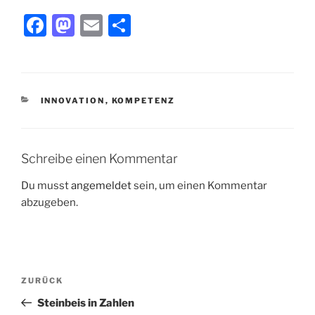
F
M
E
T
a
a
m
ei
c
st
ai
le
e
o
l
n
KATEGORIEN
INNOVATION
,
KOMPETENZ
b
d
o
o
o
n
Schreibe einen Kommentar
k
Du musst
angemeldet
sein, um einen Kommentar
abzugeben.
Beitragsnavigation
Vorheriger
ZURÜCK
Beitrag
Steinbeis in Zahlen