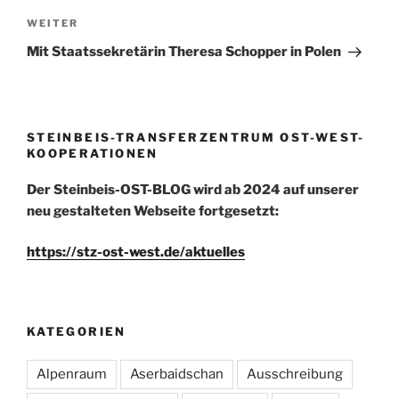
Nächster
WEITER
Beitrag
Mit Staatssekretärin Theresa Schopper in Polen
STEINBEIS-TRANSFERZENTRUM OST-WEST-
KOOPERATIONEN
Der Steinbeis-OST-BLOG wird ab 2024 auf unserer
neu gestalteten Webseite fortgesetzt:
https://stz-ost-west.de/aktuelles
KATEGORIEN
Alpenraum
Aserbaidschan
Ausschreibung