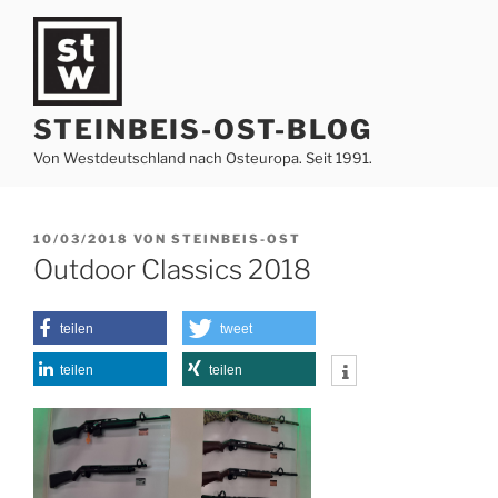
Zum
Inhalt
springen
STEINBEIS-OST-BLOG
Von Westdeutschland nach Osteuropa. Seit 1991.
VERÖFFENTLICHT
10/03/2018
VON
STEINBEIS-OST
AM
Outdoor Classics 2018
teilen
tweet
teilen
teilen