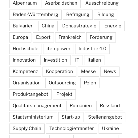
Alpenraum
Aserbaidschan
Ausschreibung
Baden-Württemberg
Befragung
Bildung
Bulgarien
China
Donaustrategie
Energie
Europa
Export
Frankreich
Förderung
Hochschule
ifempower
Industrie 4.0
Innovation
Investition
IT
Italien
Kompetenz
Kooperation
Messe
News
Organisation
Outsourcing
Polen
Produktangebot
Projekt
Qualitätsmanagement
Rumänien
Russland
Staatsministerium
Start-up
Stellenangebot
Supply Chain
Technologietransfer
Ukraine