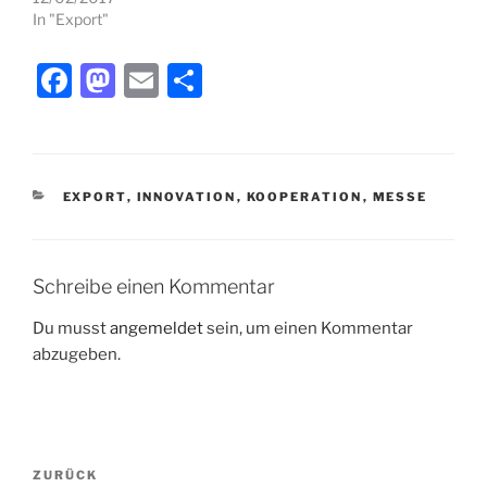
In "Export"
F
M
E
T
a
a
m
ei
c
st
ai
le
e
o
l
n
KATEGORIEN
EXPORT
,
INNOVATION
,
KOOPERATION
,
MESSE
b
d
o
o
o
n
Schreibe einen Kommentar
k
Du musst
angemeldet
sein, um einen Kommentar
abzugeben.
Beitragsnavigation
Vorheriger
ZURÜCK